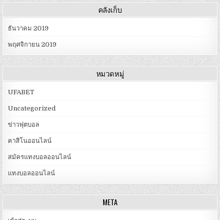
คลังเก็บ
ธันวาคม 2019
พฤศจิกายน 2019
หมวดหมู่
UFABET
Uncategorized
ข่าวฟุตบอล
คาสิโนออนไลน์
สมัครแทงบอลออนไลน์
แทงบอลออนไลน์
META