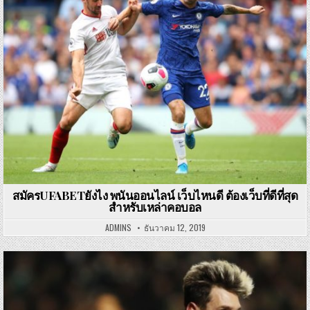
in
สมัครUFABETยังไง พนันออนไลน์ เว็บไหนดี ต้องเว็บที่ดีที่สุด
สำหรับเหล่าคอบอล
ADMINS
ธันวาคม 12, 2019
Posted
in