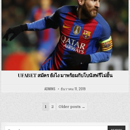
UFABET สมัคร ยังไง มาพร้อมกับโบนัสฟรีไม่อั้น
ADMINS
ธันวาคม 11, 2019
Posts
1
2
Older posts →
pagination
Search