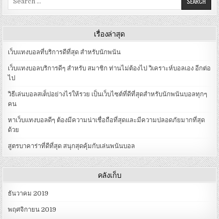
for:
เรื่องล่าสุด
เว็บแทงบอลที่บริการดีที่สุด สำหรับนักพนัน
เว็บแทงบอลบริการดีๆ สำหรับ สมาชิก ท่านไม่ต้องไป วิเคราะห์บอลเอง อีกต่อ
ไป
วิธีเล่นบอลสเต็ปอย่างไรให้รวย เป็นเว็บไซต์ที่ดีที่สุดสำหรับนักพนันบอลทุกๆ
คน
หาเว็บแทงบอลดีๆ ต้องมีความน่าเชื่อถือที่สุดและมีความปลอดภัยมากที่สุด
ด้วย
สูตรบาคาร่าที่ดีที่สุด สนุกสุดคุ้มกับเล่นพนันบอล
คลังเก็บ
ธันวาคม 2019
พฤศจิกายน 2019