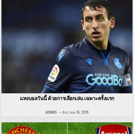
Posted
in
แทงบอลวันนี้ ด้วยการเลือกเล่น เฉพาะครั้งแรก
ADMINS
ธันวาคม 16, 2019