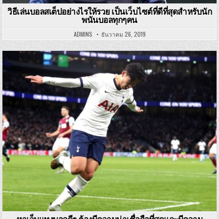
วิธีเล่นบอลสเต็ปอย่างไรให้รวย เป็นเว็บไซต์ที่ดีที่สุดสำหรับนัก
พนันบอลทุกๆคน
ADMINS
ธันวาคม 26, 2019
Posted
in